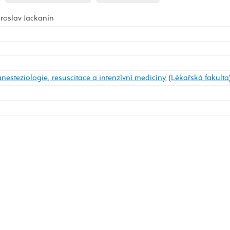
roslav Jackanin
anesteziologie, resuscitace a intenzívní medicíny
(
Lékařská fakulta