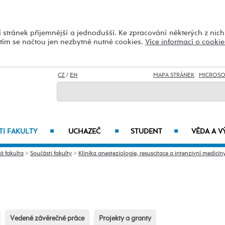
 stránek příjemnější a jednodušší. Ke zpracování některých z nic
utím se načtou jen nezbytně nutné cookies.
Více informací o cookie
CZ
/
EN
MAPA STRÁNEK
MICROSO
I FAKULTY
UCHAZEČ
STUDENT
VĚDA A 
■
■
■
á fakulta
>
Součásti fakulty
>
Klinika anesteziologie, resuscitace a intenzivní medicín
Vedené závěrečné práce
Projekty a granty