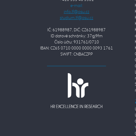
e-mail:
IČ: 61988987, DIČ: CZ61988987
ID datové schránky: 37gj9fm
Číslo účtu: 931761/0710
IBAN: CZ65 0710 0000 0000 0093 1761
SWIFT: CNBACZPP