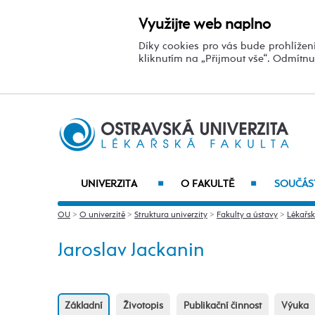
Využijte web naplno
Díky cookies pro vás bude prohlížení
kliknutím na „Přijmout vše“. Odmítn
UNIVERZITA
O FAKULTĚ
SOUČÁST
■
■
OU
>
O univerzitě
>
Struktura univerzity
>
Fakulty a ústavy
>
Lékařsk
Jaroslav Jackanin
Základní
Životopis
Publikační činnost
Výuka