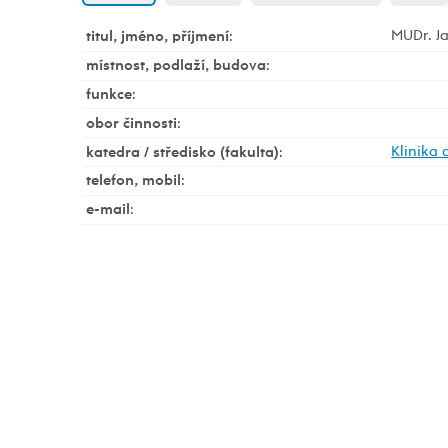
MUDr. Ja
titul, jméno, příjmení
:
místnost, podlaží, budova
:
funkce
:
obor činnosti
:
Klinika 
katedra / středisko (fakulta)
:
telefon, mobil
:
e-mail
: