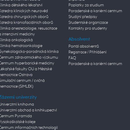
Klinika dětského lékařství
Poplatky za studium
Katedra klinických neurověd
Poradenské a kariérní centrum
Katedra chirurgických oborů
Studijní předpisy
Katedra kraniofaciálních oborů
Studentské organizace
Klinika anesteziologie, resuscitace
Kontakty pro studenty
a intenzivní medicíny
Absolvent
Klinika onkologická
Klinika hematoonkologie
Portál absolventů
Gynekologicko-porodnická klinika
Registrace / Přihlášení
Centrum zdravotnického výzkumu
FAQ
Centrum hyperbarické medicíny
Poradenské a kariérní centrum
Lékařské fakulty OU a Městské
nemocnice Ostrava
Simulační centrum / cvičná
nemocnice (SIMLEK)
Zázemí univerzity
Univerzitní knihovna
Univerzitní obchod a knihkupectví
Centrum Pyramida
Vysokoškolské koleje
Centrum informačních technologií