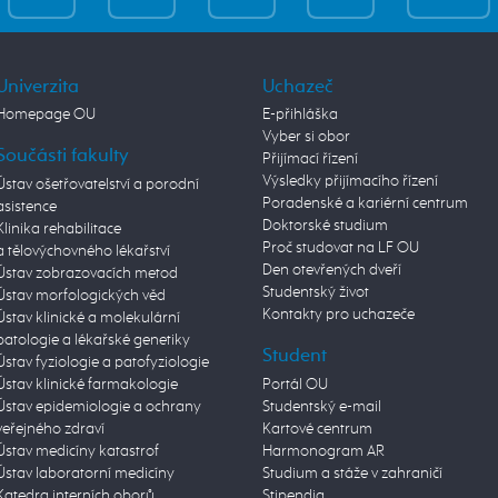
Univerzita
Uchazeč
Homepage OU
E-přihláška
Vyber si obor
Součásti fakulty
Přijímací řízení
Výsledky přijímacího řízení
Ústav ošetřovatelství a porodní
Poradenské a kariérní centrum
asistence
Doktorské studium
Klinika rehabilitace
Proč studovat na LF OU
a tělovýchovného lékařství
Den otevřených dveří
Ústav zobrazovacích metod
Studentský život
Ústav morfologických věd
Kontakty pro uchazeče
Ústav klinické a molekulární
patologie a lékařské genetiky
Student
Ústav fyziologie a patofyziologie
Ústav klinické farmakologie
Portál OU
Ústav epidemiologie a ochrany
Studentský e-mail
veřejného zdraví
Kartové centrum
Ústav medicíny katastrof
Harmonogram AR
Ústav laboratorní medicíny
Studium a stáže v zahraničí
Katedra interních oborů
Stipendia