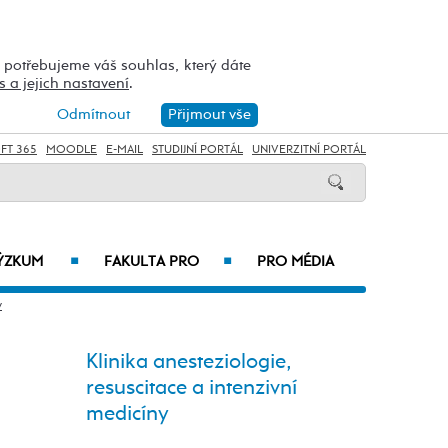
h potřebujeme váš souhlas, který dáte
s a jejich nastavení
.
Odmítnout
Přijmout vše
FT 365
MOODLE
E-MAIL
STUDIJNÍ PORTÁL
UNIVERZITNÍ PORTÁL
VÝZKUM
FAKULTA PRO
PRO MÉDIA
■
■
y
Klinika anesteziologie,
resuscitace a intenzivní
medicíny