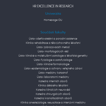
Univerzita
Homepage OU
Součásti fakulty
Ústav ošetřovatelství a porodní asistence
Klinika rehabilitace a tělovýchovného lékařství
Ústav zobrazovacích metod
Ústav morfologických věd
Ústav klinické a molekulární patologie a lékařské genetiky
Ústav fyziologie a patofyziologie
Ústav klinické farmakologie
Ústav epidemiologie a ochrany veřejného zdraví
Ústav medicíny katastrof
Ústav laboratorní medicíny
Katedra interních oborů
Klinika dětského lékařství
Katedra klinických neurověd
Katedra chirurgických oborů
Katedra kraniofaciálních oborů
Klinika anesteziologie, resuscitace a intenzivní medicíny