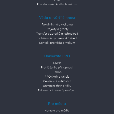
FAQ
Poradenské a kariérní centrum
Věda a tvůrčí činnost
Fakultní směry výzkumu
Projekty a granty
Transfer poznatků a technologií
Habilitační a profesorská řízení
Kontakt pro vědu a výzkum
Univerzita PRO
GDPR
Prohlášení o přístupnosti
E-shop
PRO školy a učitele
Celoživotní vzdělávání
Univerzita třetího věku
Reklama / inzerce / pronájem
Pro média
Kontakt pro média