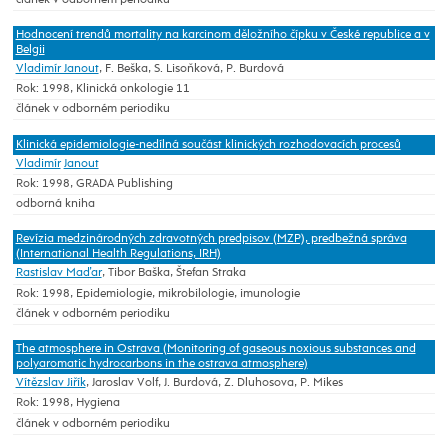
Hodnocení trendů mortality na karcinom děložního čípku v České republice a v
Belgii
Vladimír Janout
, F. Beška, S. Lisoňková, P. Burdová
Rok: 1998, Klinická onkologie 11
článek v odborném periodiku
Klinická epidemiologie-nedílná součást klinických rozhodovacích procesů
Vladimír
Janout
Rok: 1998, GRADA Publishing
odborná kniha
Revízia medzinárodných zdravotných predpisov (MZP), predbežná správa
(International Health Regulations, IRH)
Rastislav Maďar
, Tibor Baška, Štefan Straka
Rok: 1998, Epidemiologie, mikrobilologie, imunologie
článek v odborném periodiku
The atmosphere in Ostrava (Monitoring of gaseous noxious substances and
polyaromatic hydrocarbons in the ostrava atmosphere)
Vítězslav Jiřík
, Jaroslav Volf, J. Burdová, Z. Dluhosova, P. Mikes
Rok: 1998, Hygiena
článek v odborném periodiku