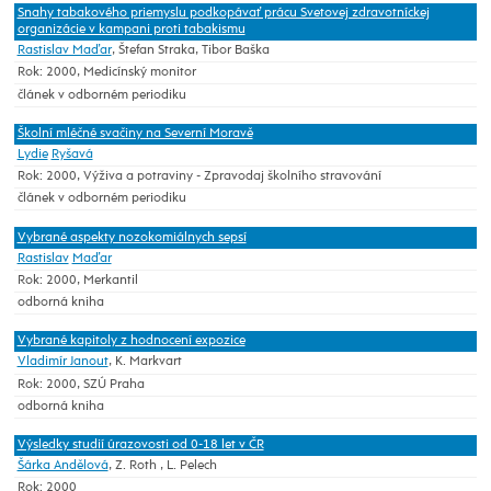
Snahy tabakového priemyslu podkopávať prácu Svetovej zdravotníckej
organizácie v kampani proti tabakismu
Rastislav Maďar
, Štefan Straka, Tibor Baška
Rok: 2000, Medicínský monitor
článek v odborném periodiku
Školní mléčné svačiny na Severní Moravě
Lydie
Ryšavá
Rok: 2000, Výživa a potraviny - Zpravodaj školního stravování
článek v odborném periodiku
Vybrané aspekty nozokomiálnych sepsí
Rastislav
Maďar
Rok: 2000, Merkantil
odborná kniha
Vybrané kapitoly z hodnocení expozice
Vladimír Janout
, K. Markvart
Rok: 2000, SZÚ Praha
odborná kniha
Výsledky studií úrazovosti od 0-18 let v ČR
Šárka Andělová
, Z. Roth , L. Pelech
Rok: 2000