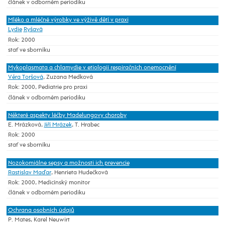
článek v odborném periodiku
Mléko a mléčné výrobky ve výživě dětí v praxi
Lydie
Ryšavá
Rok: 2000
stať ve sborníku
Mykoplasmata a chlamydie v etiologii respiračních onemocnění
Věra Toršová
, Zuzana Medková
Rok: 2000, Pediatrie pro praxi
článek v odborném periodiku
Některé aspekty léčby Madelungovy choroby
E. Mrázková,
Jiří Mrázek
, T. Hrabec
Rok: 2000
stať ve sborníku
Nozokomiálne sepsy a možnosti ich prevencie
Rastislav Maďar
, Henrieta Hudečková
Rok: 2000, Medicínský monitor
článek v odborném periodiku
Ochrana osobních údajů
P. Mates, Karel Neuwirt