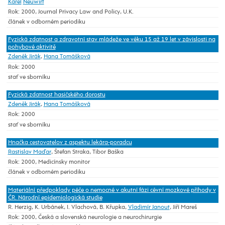
Karel
Neuwirt
Rok: 2000, Journal Privacy Law and Policy, U.K.
článek v odborném periodiku
Fyzická zdatnost a zdravotní stav mládeže ve věku 15 až 19 let v závislosti na
pohybové aktivitě
Zdeněk Jirák
,
Hana Tomášková
Rok: 2000
stať ve sborníku
Fyzická zdatnost hasičského dorostu
Zdeněk Jirák
,
Hana Tomášková
Rok: 2000
stať ve sborníku
Hnačka cestovatelov z aspektu lekára-poradcu
Rastislav Maďar
, Štefan Straka, Tibor Baška
Rok: 2000, Medicínsky monitor
článek v odborném periodiku
Materiální předpoklady péče o nemocné v akutní fázi cévní mozkové příhody v
ČR. Národní epidemiologická studie
R. Herzig, K. Urbánek, I. Vlachová, B. Křupka,
Vladimír Janout
, Jiří Mareš
Rok: 2000, Česká a slovenská neurologie a neurochirurgie