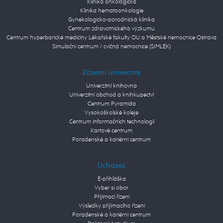
Klinika onkologická
Klinika hematoonkologie
Gynekologicko-porodnická klinika
Centrum zdravotnického výzkumu
Centrum hyperbarické medicíny Lékařské fakulty OU a Městské nemocnice Ostrava
Simulační centrum / cvičná nemocnice (SIMLEK)
Zázemí univerzity
Univerzitní knihovna
Univerzitní obchod a knihkupectví
Centrum Pyramida
Vysokoškolské koleje
Centrum informačních technologií
Kartové centrum
Poradenské a kariérní centrum
Uchazeč
E-přihláška
Vyber si obor
Přijímací řízení
Výsledky přijímacího řízení
Poradenské a kariérní centrum