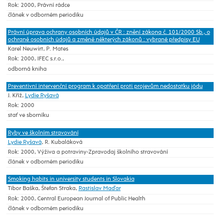
Rok: 2000, Právní rádce
článek v odborném periodiku
Právní úprava ochrany osobních údajů v ČR : znění zákona č. 101/2000 Sb., o
ochraně osobních údajů a změně některých zákonů : vybrané předpisy EU
Karel Neuwirt, P. Mates
Rok: 2000, IFEC s.r.o.,
odborná kniha
Preventivní intervenční program k opatření proti projevům nedostatku jódu
J. Kříž,
Lydie Ryšavá
Rok: 2000
stať ve sborníku
Ryby ve školním stravování
Lydie Ryšavá
, R. Kubaláková
Rok: 2000, Výživa a potraviny-Zpravodaj školního stravování
článek v odborném periodiku
Smoking habits in university students in Slovakia
Tibor Baška, Štefan Straka,
Rastislav Maďar
Rok: 2000, Central European Journal of Public Health
článek v odborném periodiku