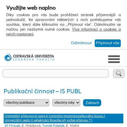
Využijte web naplno
Díky cookies pro vás bude prohlížení stránek příjemnější a
jednodušší. Ke zpracování některých z nich potřebujeme váš
souhlas, který dáte kliknutím na „Přijmout vše“. Odmítnutím se
načtou jen nezbytně nutné cookies.
Více informací o cookies a
jejich nastavení
.
Odmítnout
Přijmout vše
Publikační činnost – IS PUBL
Optimální přístupová cesta k tumorům mostomozečkového koutu.(
Univerzální cesta či eklektická filosofie při volbě přístupu ? )
Jiří Mrázek
, E. Mrázková,
Tomáš Paleček
, E. Wolný