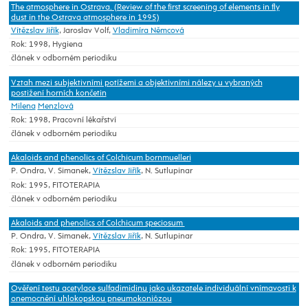
The atmosphere in Ostrava. (Review of the first screening of elements in fly
dust in the Ostrava atmosphere in 1995)
Vítězslav Jiřík
, Jaroslav Volf,
Vladimíra Němcová
Rok: 1998, Hygiena
článek v odborném periodiku
Vztah mezi subjektivními potížemi a objektivními nálezy u vybraných
postižení horních končetin
Milena
Menzlová
Rok: 1998, Pracovní lékařství
článek v odborném periodiku
Akaloids and phenolics of Colchicum bornmuelleri
P. Ondra, V. Simanek,
Vítězslav Jiřík
, N. Sutlupinar
Rok: 1995, FITOTERAPIA
článek v odborném periodiku
Akaloids and phenolics of Colchicum speciosum
P. Ondra, V. Simanek,
Vítězslav Jiřík
, N. Sutlupinar
Rok: 1995, FITOTERAPIA
článek v odborném periodiku
Ověření testu acetylace sulfadimidinu jako ukazatele individuální vnímavosti k
onemocnění uhlokopskou pneumokoniózou