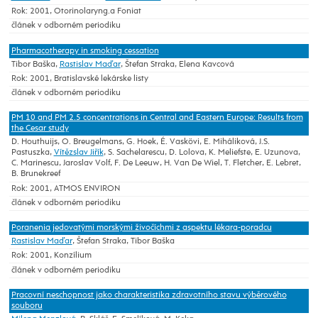
Rok: 2001, Otorinolaryng.a Foniat
článek v odborném periodiku
Pharmacotherapy in smoking cessation
Tibor Baška,
Rastislav Maďar
, Štefan Straka, Elena Kavcová
Rok: 2001, Bratislavské lekárske listy
článek v odborném periodiku
PM 10 and PM 2.5 concentrations in Central and Eastern Europe: Results from
the Cesar study
D. Houthuijs, O. Breugelmans, G. Hoek, É. Vaskövi, E. Miháliková, J.S.
Pastuszka,
Vítězslav Jiřík
, S. Sachelarescu, D. Lolova, K. Meliefste, E. Uzunova,
C. Marinescu, Jaroslav Volf, F. De Leeuw, H. Van De Wiel, T. Fletcher, E. Lebret,
B. Brunekreef
Rok: 2001, ATMOS ENVIRON
článek v odborném periodiku
Poranenia jedovatými morskými živočíchmi z aspektu lékara-poradcu
Rastislav Maďar
, Štefan Straka, Tibor Baška
Rok: 2001, Konzílium
článek v odborném periodiku
Pracovní neschopnost jako charakteristika zdravotního stavu výběrového
souboru