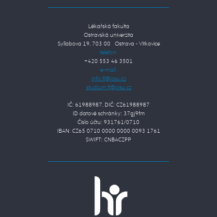
Lékařská fakulta
Ostravská univerzita
Syllabova 19, 703 00 Ostrava - Vítkovice
telefon:
+420 553 46 3501
e-mail:
IČ: 61988987, DIČ: CZ61988987
ID datové schránky: 37gj9fm
Číslo účtu: 931761/0710
IBAN: CZ65 0710 0000 0000 0093 1761
SWIFT: CNBACZPP