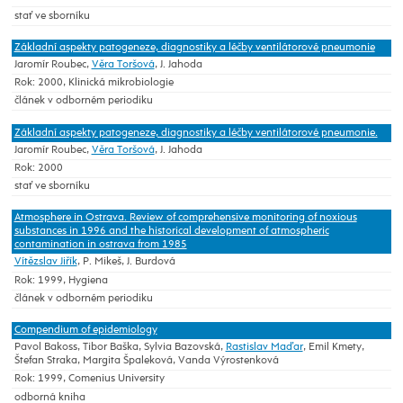
stať ve sborníku
Základní aspekty patogeneze, diagnostiky a léčby ventilátorové pneumonie
Jaromír Roubec,
Věra Toršová
, J. Jahoda
Rok: 2000, Klinická mikrobiologie
článek v odborném periodiku
Základní aspekty patogeneze, diagnostiky a léčby ventilátorové pneumonie.
Jaromír Roubec,
Věra Toršová
, J. Jahoda
Rok: 2000
stať ve sborníku
Atmosphere in Ostrava. Review of comprehensive monitoring of noxious
substances in 1996 and the historical development of atmospheric
contamination in ostrava from 1985
Vítězslav Jiřík
, P. Mikeš, J. Burdová
Rok: 1999, Hygiena
článek v odborném periodiku
Compendium of epidemiology
Pavol Bakoss, Tibor Baška, Sylvia Bazovská,
Rastislav Maďar
, Emil Kmety,
Štefan Straka, Margita Špaleková, Vanda Výrostenková
Rok: 1999, Comenius University
odborná kniha