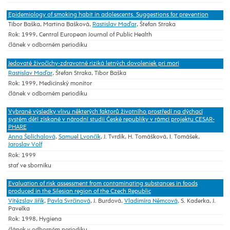
Epidemiology of smoking habit in adolescents. Suggestions for prevention
Tibor Baška, Martina Bašková,
Rastislav Maďar
, Štefan Straka
Rok: 1999, Central European Journal of Public Health
článek v odborném periodiku
Jedovaté živočíchy-zdravotné riziká letných dovoleniek pri mori
Rastislav Maďar
, Štefan Straka, Tibor Baška
Rok: 1999, Medicínský monitor
článek v odborném periodiku
Vybrané výsledky vlivu některých faktorů životního prostředí na dýchací
systém dětí získané v národní studii České republiky v rámci projektu CESAR-
PHARE
Anna Šplíchalová
,
Samuel Lvončík
, J. Tvrdík, H. Tomášková, I. Tomášek,
Jaroslav Volf
Rok: 1999
stať ve sborníku
Evaluation of risk assessment from contaminating substances in foods
produced in the Silesian region of the Czech Republic
Vítězslav Jiřík
,
Pavla Svrčinová
, J. Burdová,
Vladimíra Němcová
, S. Kaderka, J.
Pavelka
Rok: 1998, Hygiena
článek v odborném periodiku