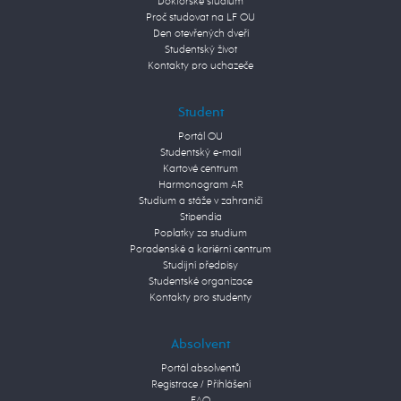
Doktorské studium
Proč studovat na LF OU
Den otevřených dveří
Studentský život
Kontakty pro uchazeče
Student
Portál OU
Studentský e-mail
Kartové centrum
Harmonogram AR
Studium a stáže v zahraničí
Stipendia
Poplatky za studium
Poradenské a kariérní centrum
Studijní předpisy
Studentské organizace
Kontakty pro studenty
Absolvent
Portál absolventů
Registrace / Přihlášení