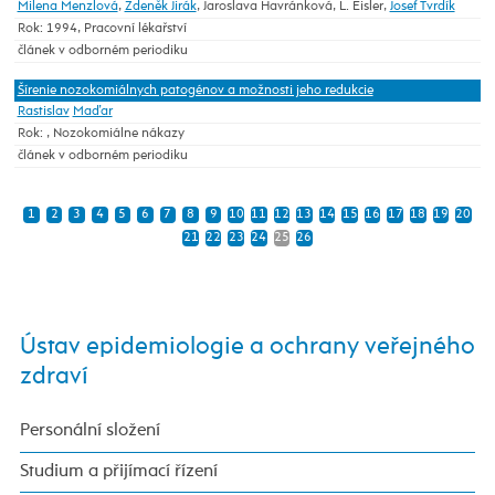
Milena Menzlová
,
Zdeněk Jirák
, Jaroslava Havránková, L. Eisler,
Josef Tvrdík
Rok: 1994, Pracovní lékařství
článek v odborném periodiku
Šírenie nozokomiálnych patogénov a možnosti jeho redukcie
Rastislav
Maďar
Rok: , Nozokomiálne nákazy
článek v odborném periodiku
1
2
3
4
5
6
7
8
9
10
11
12
13
14
15
16
17
18
19
20
21
22
23
24
25
26
Ústav epidemiologie a ochrany veřejného
zdraví
Personální složení
Studium a přijímací řízení