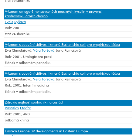
stať ve sborníku
Význam omega-3 nenasycených mastných kyselin v prevenci
kardiovaskulárních chorob
Lydie
Ryšavá
Rok: 2001
stať ve sborníku
Význam sledování citlivosti kmenů Escherichia coli pro empirickou léčbu
Eva Chmelařová,
Věra Toršová
, Jana Remešová
Rok: 2001, Urologie pro praxi
článek v odborném periodiku
Význam sledování citlivosti kmenů Escherichia coli pro empirickou léčbu
Eva Chmelařová,
Věra Toršová
, Jana Remešová
Rok: 2001, Interní medicína
článek v odborném periodiku
Zdravie najlepší spoločník na cestách
Rastislav
Maďar
Rok: 2001, ARD
odborná kniha
Eastern Europe:DP developments in Eastern Europe