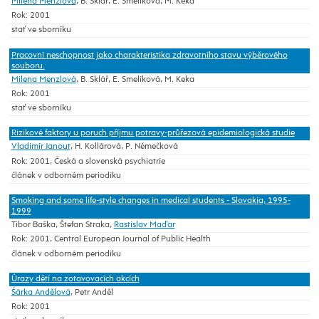
Milena Menzlová
, B. Sklář, E. Smelíková, M. Keka
Rok: 2001
stať ve sborníku
Pracovní neschopnost jako charakteristika zdravotního stavu výběrového
souboru.
Milena Menzlová
, B. Sklář, E. Smelíková, M. Keka
Rok: 2001
stať ve sborníku
Rizikové faktory u poruch příjmu potravy-průřezová epidemiologická studie
Vladimír Janout
, H. Kollárová, P. Němečková
Rok: 2001, Česká a slovenská psychiatrie
článek v odborném periodiku
Smoking and some life-style changes in medical students - Slovakia, 1995-
1999
Tibor Baška, Štefan Straka,
Rastislav Maďar
Rok: 2001, Central European Journal of Public Health
článek v odborném periodiku
Úrazy dětí na zotavovacích akcích
Šárka Andělová
, Petr Anděl
Rok: 2001